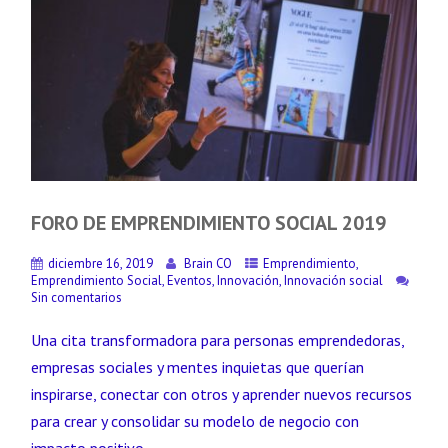
FORO DE EMPRENDIMIENTO SOCIAL 2019
diciembre 16, 2019
Brain CO
Emprendimiento
,
Emprendimiento Social
,
Eventos
,
Innovación
,
Innovación social
Sin comentarios
Una cita transformadora para personas emprendedoras,
empresas sociales y mentes inquietas que querían
inspirarse, conectar con otros y aprender nuevos recursos
para crear y consolidar su modelo de negocio con