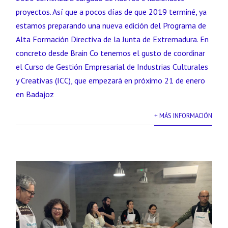
proyectos. Así que a pocos días de que 2019 terminé, ya
estamos preparando una nueva edición del Programa de
Alta Formación Directiva de la Junta de Extremadura. En
concreto desde Brain Co tenemos el gusto de coordinar
el Curso de Gestión Empresarial de Industrias Culturales
y Creativas (ICC), que empezará en próximo 21 de enero
en Badajoz
+ MÁS INFORMACIÓN